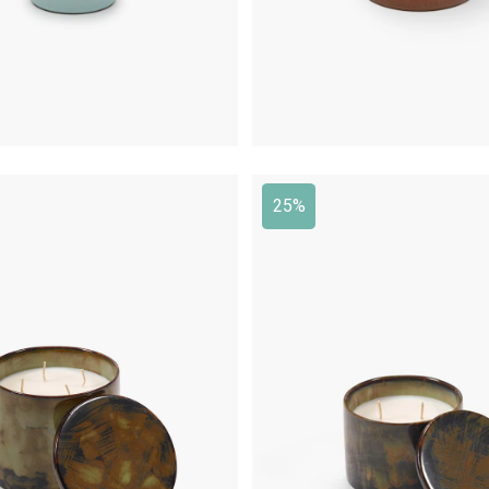
25%
€
79,00
€
59,25
€
145,00
€
116,00