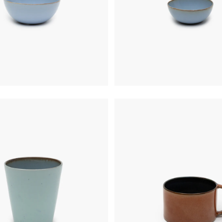
€
19,50
€
19,50