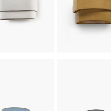
€
310,00
€
430,00
€
387,0
€
29,50
€
18,00