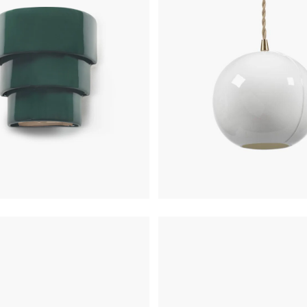
€
350,00
€
315,00
€
140,00
€
105,0