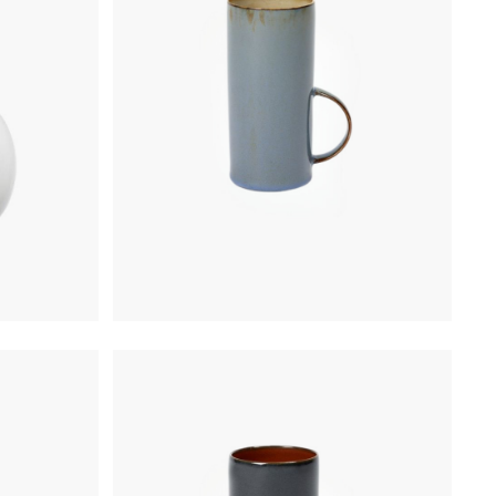
€
21,50
0