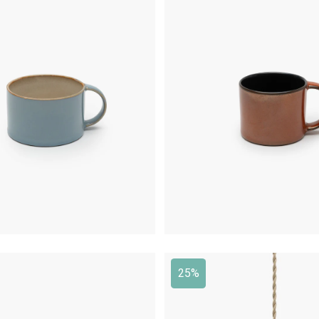
€
19,50
€
12,00
25%