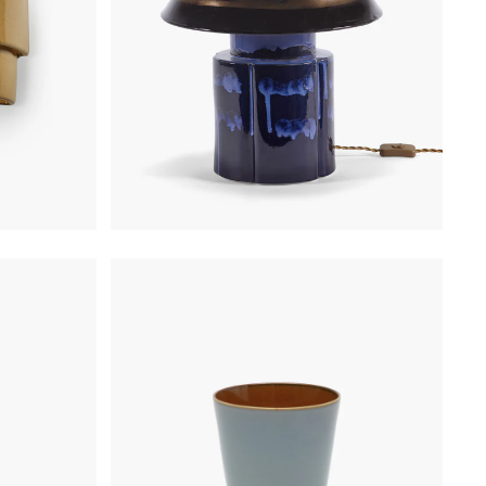
€
340,00
0
€
19,50