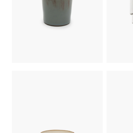
€
16,00
€
29,50