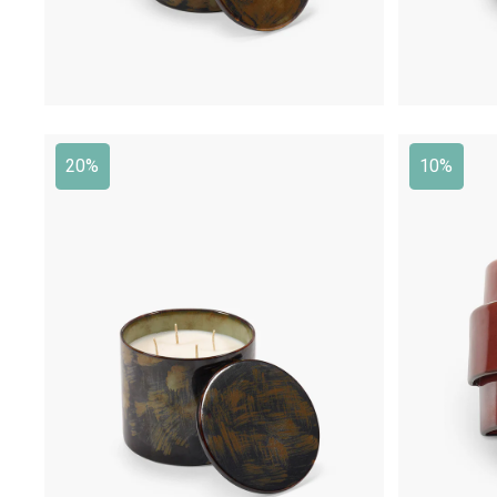
20%
10%
€
145,00
€
116,00