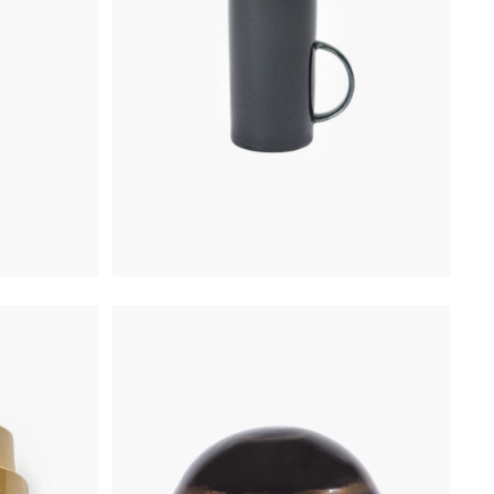
€
21,50