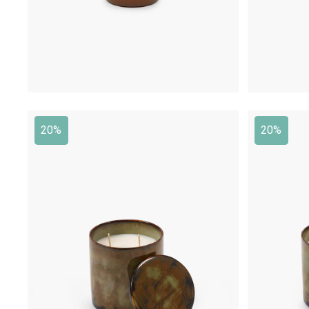
20%
20%
€
95,00
€
76,00