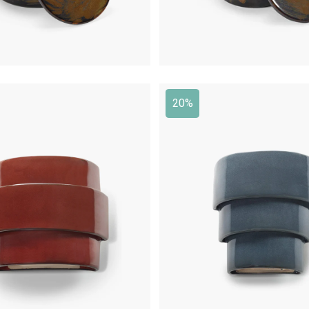
20%
€
430,00
€
387,00
€
350,00
€
280,0