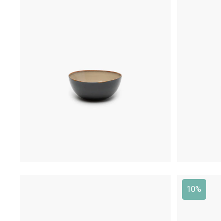
€
25,50
10%