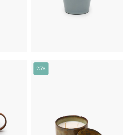
25%
€
79,00
€
59,25