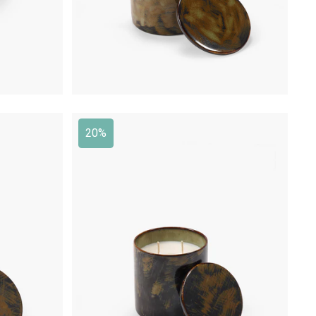
20%
€
95,00
€
76,00